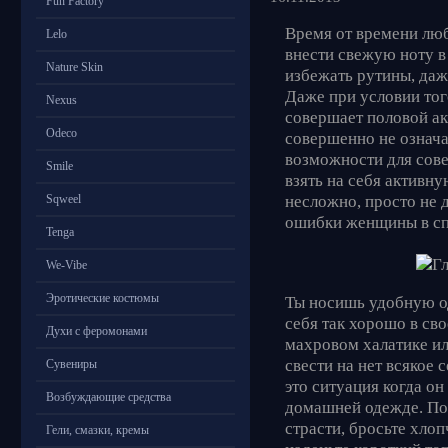
Fun Factory
Время от времени лю
Lelo
внести свежую ноту в
Nature Skin
избежать рутины, даж
Даже при условии тог
Nexus
совершает половой акт
Odeco
совершенно не означае
возможности для сове
Smile
взять на себя активн
несложно, просто не 
Sqweel
ошибки женщины в сп
Tenga
We-Vibe
Эротические костюмы
Ты носишь удобную од
себя так хорошо в св
Духи с феромонами
махровом халатике и
свести на нет всякое 
Сувениры
это ситуация когда он
Возбуждающие средства
домашней одежде. Поэ
страсти, бросьте хл
Гели, смазки, кремы