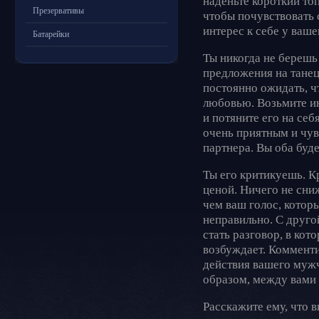
наденьте короткий топ
Презервативы
чтобы почувствовать 
интерес к себе у ваше
Батарейки
Ты никогда не берешь
предложения на танец
постоянно ожидать, ч
любовью. Возьмите ин
и потяните его на себ
очень приятным и чу
партнера. Вы оба буде
Ты его критикуешь. К
ценой. Ничего не сни
чем ваш голос, которы
неправильно. С друго
стать разговор, в кот
возбуждает. Комменти
действия вашего муж
образом, между вами н
Расскажите ему, что в