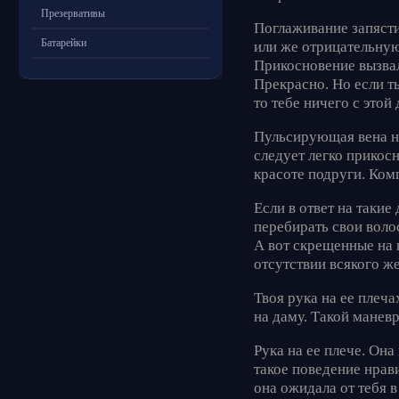
Презервативы
Поглаживание запяст
Батарейки
или же отрицательну
Прикосновение вызвал
Прекрасно. Но если ты
то тебе ничего с этой 
Пульсирующая вена на
следует легко прикос
красоте подруги. Ком
Если в ответ на такие
перебирать свои волос
А вот скрещенные на 
отсутствии всякого ж
Твоя рука на ее плеча
на даму. Такой манев
Рука на ее плече. Она
такое поведение нрави
она ожидала от тебя в