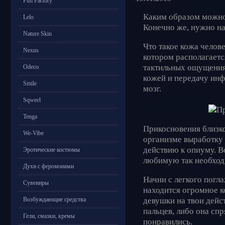
Fun Factory
Каким образом можно
Lelo
Конечно же, нужно на
Nature Skin
Что такое кожа челов
Nexus
котором располагаетс
тактильных ощущениях
Odeco
кожей и передачу инф
Smile
мозг.
Sqweel
Tenga
Прикосновения близко
We-Vibe
организме выработку 
действию к опиуму. В
Эротические костюмы
любимую так необход
Духи с феромонами
Начни с легкого погл
Сувениры
находится огромное к
девушки на твои дейс
Возбуждающие средства
пальцев, либо она спр
Гели, смазки, кремы
понравились.