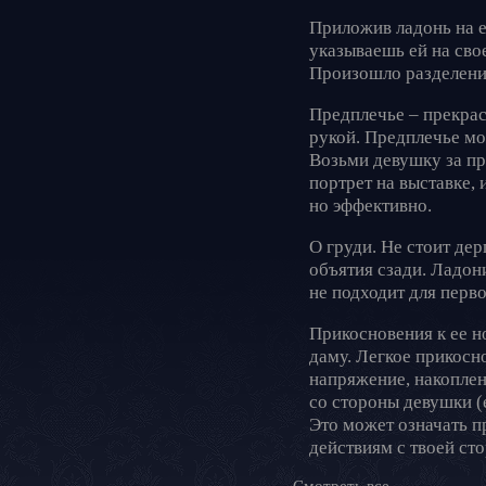
Приложив ладонь на е
указываешь ей на сво
Произошло разделение
Предплечье – прекрас
рукой. Предплечье мо
Возьми девушку за пре
портрет на выставке, 
но эффективно.
О груди. Не стоит де
объятия сзади. Ладони
не подходит для перв
Прикосновения к ее 
даму. Легкое прикосн
напряжение, накоплен
со стороны девушки (
Это может означать п
действиям с твоей сто