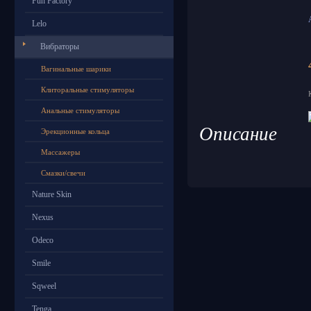
Fun Factory
Lelo
Вибраторы
Вагинальные шарики
Клиторальные стимуляторы
Анальные стимуляторы
Описание
Эрекционные кольца
Массажеры
Смазки/свечи
Nature Skin
Nexus
Odeco
Smile
Sqweel
Tenga