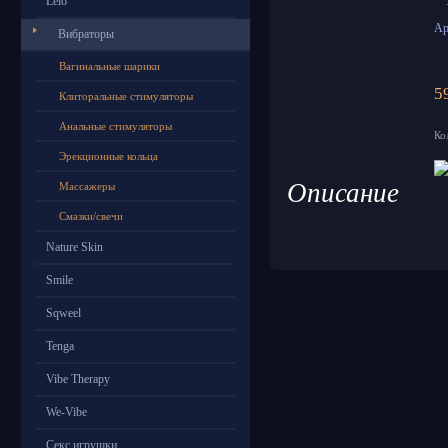
Lelo
Ар
Вибраторы
Вагинальные шарики
5
Клиторальные стимуляторы
Анальные стимуляторы
Ко
Эрекционные кольца
Описание
Массажеры
Смазки/свечи
Nature Skin
Smile
Sqweel
Tenga
Vibe Therapy
We-Vibe
Секс игрушки