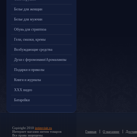
Белье для женщин
Белье для мужчин
Обувь для стриптиза
Гели, смазки, кремы
Возбуждающие средства
Духи с феромонами\Аромалампы
Подарки и приколы
Книги и журналы
ХХХ видео
Батарейки
Copiright 2010
intimvisit.ru
Интернет магазин интим товаров
Главная
О магазине
Доставк
Все права защищены.