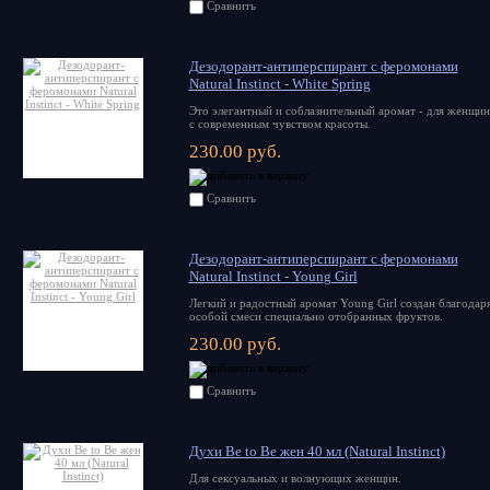
Сравнить
Дезодорант-антиперспирант с феромонами
Natural Instinct - White Spring
Это элегантный и соблазнительный аромат - для женщи
с современным чувством красоты.
230.00 руб.
Сравнить
Дезодорант-антиперспирант с феромонами
Natural Instinct - Young Girl
Легкий и радостный аромат Young Girl создан благодар
особой смеси специально отобранных фруктов.
230.00 руб.
Сравнить
Духи Be to Be жен 40 мл (Natural Instinct)
Для сексуальных и волнующих женщин.