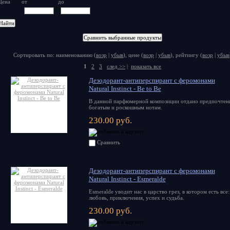
Цена
от
до
Сортировать по: наименованию (
возр
|
убыв
), цене (
возр
|
убыв
), рейтингу (
возр
|
убыв
1
2
3
след >>
|
показать все
Дезодорант-антиперспирант с феромонами
Natural Instinct - Be to Be
В данной парфюмерной композиции отдано предпочтен
богатым и роскошным нотам.
230.00 руб.
Сравнить
Дезодорант-антиперспирант с феромонами
Natural Instinct - Esmeralde
Esmeralde уводит нас в царство грез, в котором есть все:
любовь, приключения, успех и судьба.
230.00 руб.