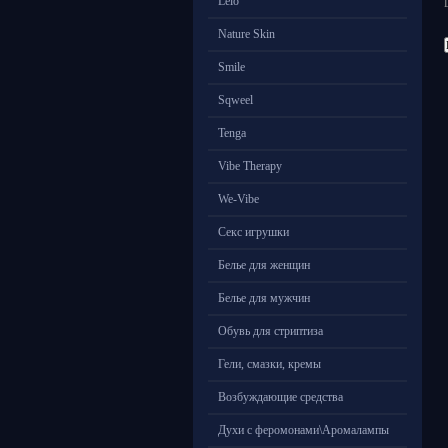
Lelo
Nature Skin
Smile
Sqweel
Tenga
Vibe Therapy
We-Vibe
Секс игрушки
Белье для женщин
Белье для мужчин
Обувь для стриптиза
Гели, смазки, кремы
Возбуждающие средства
Духи с феромонами\Аромалампы