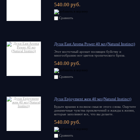
540.00 руб.
Сравнить
Духи East Aroma Power 40 мл (Natural Instinct)
Этот восточный аромат посвящен буйству и
многообразию нот цветов тропического бриза.
540.00 руб.
Сравнить
Духи Enjoyment жен 40 мл (Natural Instinct)
Будьте яркими в полном смысле этого слова. Ощутите
динамичные чувства приключений и жажды к жизни,
которые заполняют все, что вы делаете.
540.00 руб.
Сравнить