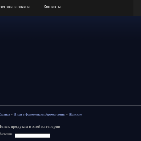
оставка и оплата
Контакты
Главная
»
Духи с феромонами\Аромалампы
»
Женские
Поиск продукта в этой категории
Название