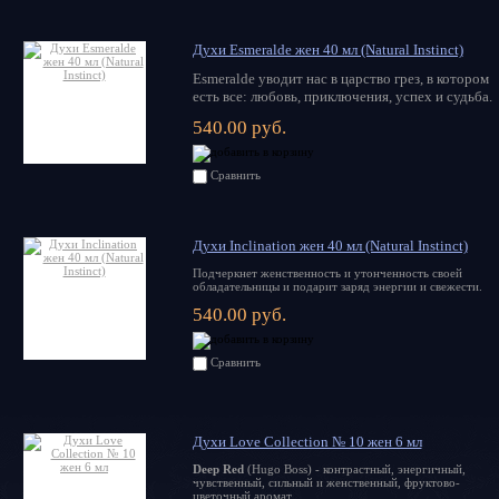
Духи Esmeralde жен 40 мл (Natural Instinct)
Esmeralde
уводит нас в царство грез, в котором
есть все: любовь, приключения, успех и судьба.
540.00 руб.
Сравнить
Духи Inclination жен 40 мл (Natural Instinct)
Подчеркнет женственность и утонченность своей
обладательницы и подарит заряд энергии и свежести.
540.00 руб.
Сравнить
Духи Love Collection № 10 жен 6 мл
Deep Red
(Hugo Boss) - контрастный, энергичный,
чувственный, сильный и женственный, фруктово-
цветочный аромат.