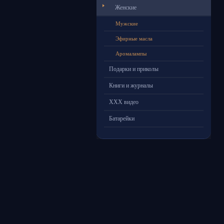
Женские
Мужские
Эфирные масла
Аромалампы
Подарки и приколы
Книги и журналы
ХХХ видео
Батарейки