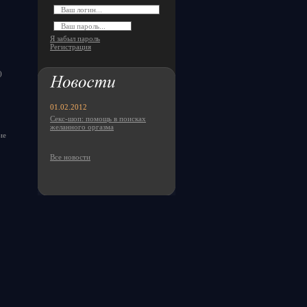
Я забыл пароль
Регистрация
)
01.02.2012
Секс-шоп: помощь в поисках
желанного оргазма
ие
Все новости