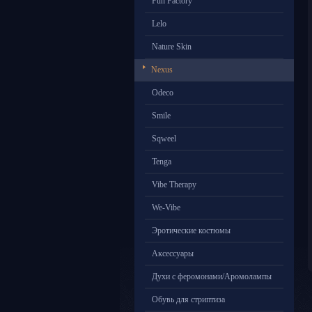
Fun Factory
Lelo
Nature Skin
Nexus
Odeco
Smile
Sqweel
Tenga
Vibe Therapy
We-Vibe
Эротические костюмы
Аксессуары
Духи с феромонами/Аромолампы
Обувь для стриптиза