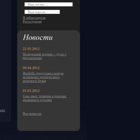
Я забыл пароль
Регистрация
22.05.2012
Волнующий аромат – духи с
феромонами
09.04.2012
Bordelle представил новую
коллекцию эротического
женского белья
01.02.2012
Секс-шоп: помощь в поисках
желанного оргазма
чати
Все новости