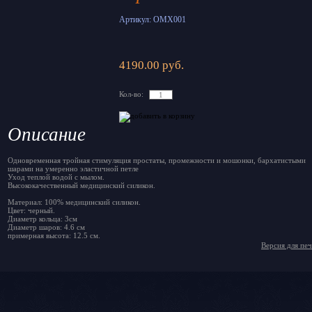
Артикул: OMX001
4190.00 руб.
Кол-во:
Описание
Одновременная тройная стимуляция простаты, промежности и мошонки, бархатистыми
шарами на умеренно эластичной петле
Уход теплой водой с мылом.
Высококачественный медицинский силикон.
Материал: 100% медицинский силикон.
Цвет: черный.
Диаметр кольца: 3см
Диаметр шаров: 4.6 см
примерная высота: 12.5 см.
Версия для пе