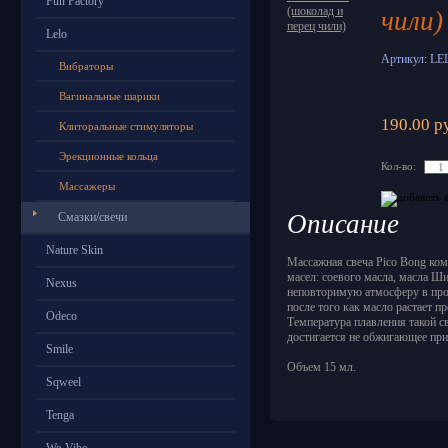
Fun Factory
чили)
Lelo
Артикул: LE
Вибраторы
Вагинальные шарики
190.00 р
Клиторальные стимуляторы
Эрекционные кольца
Кол-во:
Массажеры
Описание
Смазки/свечи
Nature Skin
Массажная свеча Pico Bong ко
масел: соевого масла, масла Ши
Nexus
неповторимую атмосферу в проц
после того как масло растает 
Odeco
Температура плавления такой св
достигается не обжигающее при
Smile
Объем 15 мл.
Sqweel
Tenga