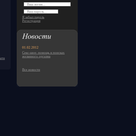
Я забыл пароль
Регистрация
01.02.2012
Секс-шоп: помощь в поисках
желанного оргазма
чати
Все новости