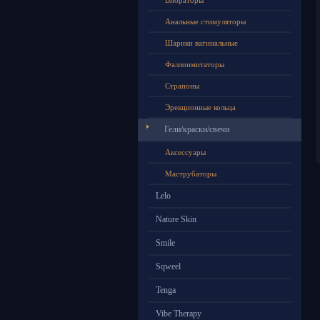
Вибраторы
Анальные стимуляторы
Шарики вагинальные
Фаллоимитаторы
Страпоны
Эрекционные кольца
Гели/краски/свечи
Аксессуары
Маструбаторы
Lelo
Nature Skin
Smile
Sqweel
Tenga
Vibe Therapy