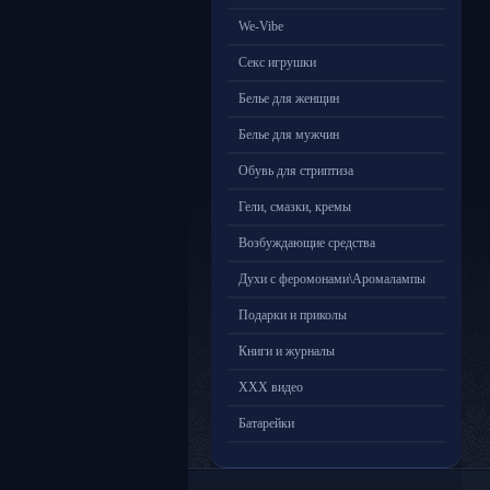
We-Vibe
Секс игрушки
Белье для женщин
Белье для мужчин
Обувь для стриптиза
Гели, смазки, кремы
Возбуждающие средства
Духи с феромонами\Аромалампы
Подарки и приколы
Книги и журналы
ХХХ видео
Батарейки