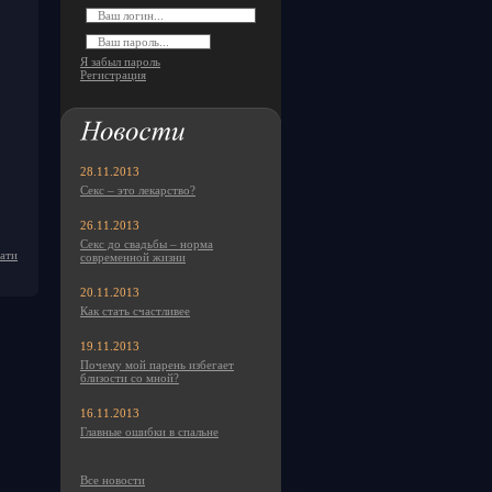
Я забыл пароль
Регистрация
28.11.2013
Секс – это лекарство?
26.11.2013
Секс до свадьбы – норма
чати
современной жизни
20.11.2013
Как стать счастливее
19.11.2013
Почему мой парень избегает
близости со мной?
16.11.2013
Главные ошибки в спальне
Все новости