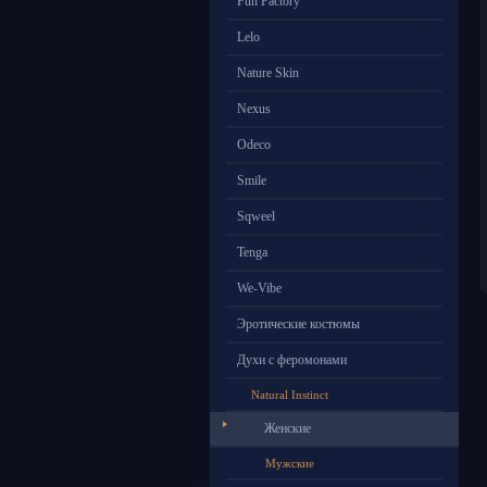
Fun Factory
Lelo
Nature Skin
Nexus
Odeco
Smile
Sqweel
Tenga
We-Vibe
Эротические костюмы
Духи с феромонами
Natural Instinct
Женские
Мужские