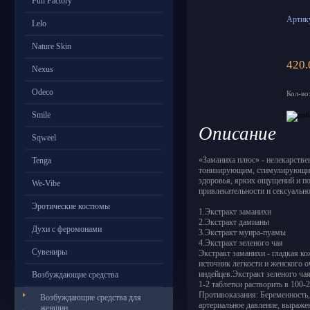
Fun Factory
Артику
Lelo
Nature Skin
420.
Nexus
Odeco
Кол-во
Smile
Описание
Sqweel
«Заманиха плюс» - нелекарств
Tenga
тонизирующим, стимулирующи
здоровья, ярких ощущений и п
We-Vibe
привлекательности и сексуальн
Эротические костюмы
1.Экстракт заманихи
2.Экстракт дамианы
Духи с феромонами
3.Экстракт муира-пуамы
4.Экстракт зеленого чая
Сувениры
Экстракт заманихи - гладкая ко
источник легкости и женского 
индейцев.Экстракт зеленого чая
Возбуждающие средства
1-2 таблетки растворить в 100-
Противоказания: Беременность,
Возбуждающие средства для
артериальное давление, выраже
женщин