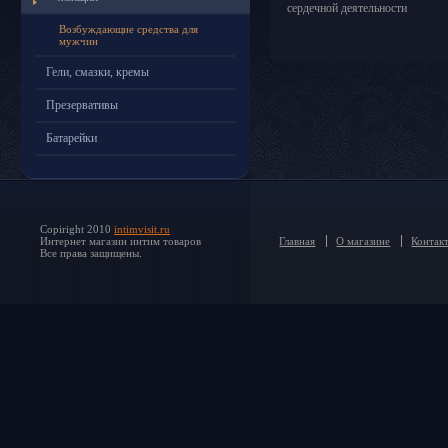
сердечной деятельности
Возбуждающие средства для
мужчин
Гели, смазки, кремы
Презервативы
Батарейки
Copiright 2010
intimvisit.ru
Интернет магазин интим товаров
Главная
О магазине
Контак
Все права защищены.