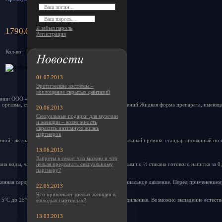
Я забыл пароль
1790.00 руб.
Регистрация
Кол-во:
01.07.2013
Эротические костюмы –
воплощение скрытых фантазий
пании ООО «Мистер
 оргазма, стимулирует яркость и длительность ощущений.Жидкая форма препарата, имеюща
20.06.2013
Сексуальные подарки для мужчин
и женщин – возможность
скрасить интимную жизнь
партнеров
ной, экстракт корня сассапарили, эпимедиум,минеральный премикс стандартизованный по со
13.06.2013
Запреты в сексе: что можно и что
ана воды, чая или другого напитка,принимать взрослым по ½ стакана готового напитка за 0,
нельзя предлагать сексуальному
партнеру?
енная сердечная недостаточность,повышенное артериальное давление. Перед применениемр
22.05.2013
Что привлекает зрелых женщин в
 5°С до 25°С. После вскрытия флакон хранить в холодильнике. Возможно выпадение естеств
молодых партнерах?
13.03.2013