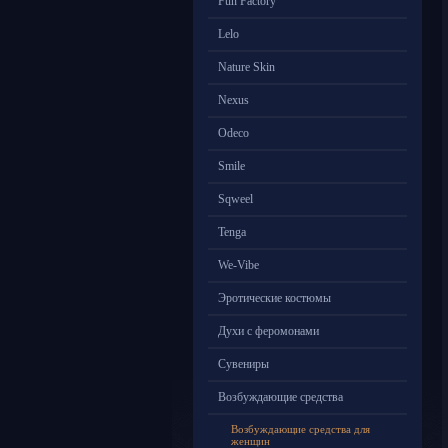
Fun Factory
Lelo
Nature Skin
Nexus
Odeco
Smile
Sqweel
Tenga
We-Vibe
Эротические костюмы
Духи с феромонами
Сувениры
Возбуждающие средства
Возбуждающие средства для
женщин