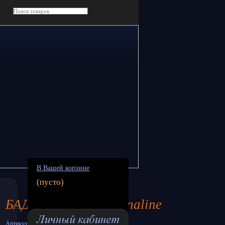
В Вашей корзине
(пусто)
БАД Капли LoveAdrenaline
Артикул: 150139