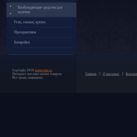
Возбуждающие средства для
мужчин
Гели, смазки, кремы
Презервативы
Батарейки
Copiright 2010
intimvisit.ru
Интернет магазин интим товаров
Главная
О магазине
Контак
Все права защищены.