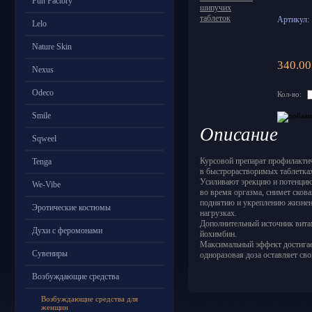
Fun Factory
Артикул:
Lelo
Nature Skin
340.00
Nexus
Odeco
Кол-во:
Smile
Описание
Sqweel
Курсовой препарат профилакти
Tenga
в быстрорастворимых таблетка
Усиливают эрекцию и потенцию
We-Vibe
во время оргазма, снимет скова
поднятию и укреплению жизнен
Эротические костюмы
нагрузках.
Дополнительный источник витам
Духи с феромонами
йохимбин.
Максимальный эффект достигает
Сувениры
одноразовая доза оставляет сво
Возбуждающие средства
Возбуждающие средства для
женщин