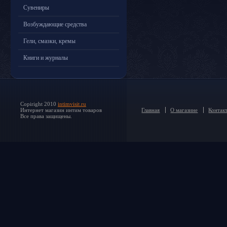
Сувениры
Возбуждающие средства
Гели, смазки, кремы
Книги и журналы
Copiright 2010
intimvisit.ru
Интернет магазин интим товаров
Главная
О магазине
Контак
Все права защищены.