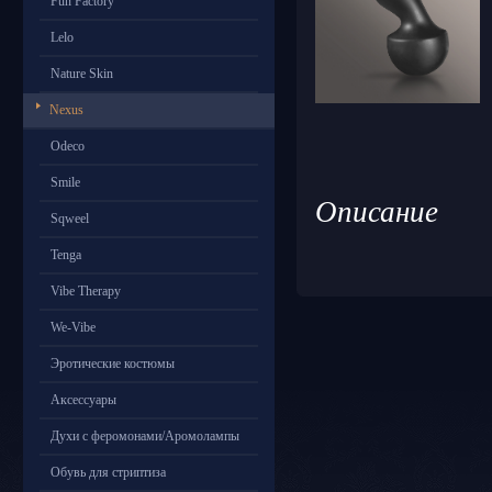
Fun Factory
Lelo
Nature Skin
Nexus
Odeco
Smile
Описание
Sqweel
Tenga
Vibe Therapy
We-Vibe
Эротические костюмы
Аксессуары
Духи с феромонами/Аромолампы
Обувь для стриптиза