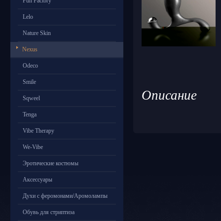
Fun Factory
Lelo
Nature Skin
Nexus
Odeco
Smile
Описание
Sqweel
Tenga
Vibe Therapy
We-Vibe
Эротические костюмы
Аксессуары
Духи с феромонами/Аромолампы
Обувь для стриптиза