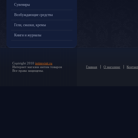
Сувениры
Возбуждающие средства
Гели, смазки, кремы
Книги и журналы
Copiright 2010
intimvisit.ru
Интернет магазин интим товаров
Главная
О магазине
Контак
Все права защищены.