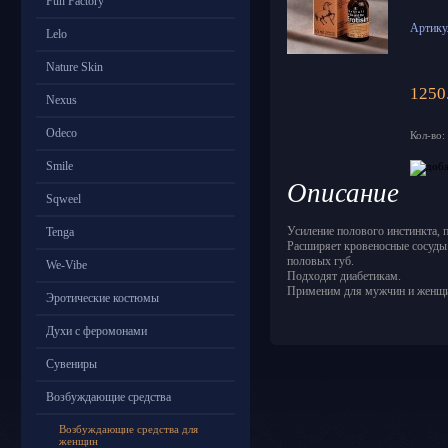
Fun Factory
Артику
Lelo
Nature Skin
1250
Nexus
Odeco
Кол-во:
Smile
Описание
Sqweel
Усиление полового инстинкта, 
Tenga
Расширяет кровеносные сосуды
половых губ.
We-Vibe
Подходят диабетикам.
Применим для мужчин и женщ
Эротические костюмы
Духи с феромонами
Сувениры
Возбуждающие средства
Возбуждающие средства для
женщин