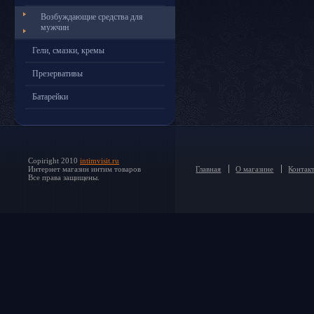
Возбуждающие средства для
мужчин
Гели, смазки, кремы
Презервативы
Батарейки
Copiright 2010
intimvisit.ru
Интернет магазин интим товаров
Главная
О магазине
Контак
Все права защищены.