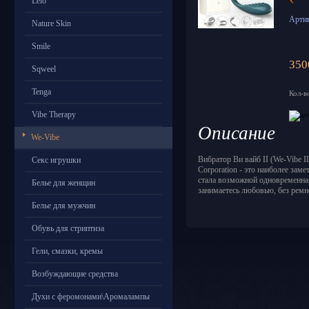
Lelo
Арти
Nature Skin
Smile
350
Sqweel
Tenga
Кол-в
Vibe Therapy
Описание
We-Vibe
Вибратор Ви вайб II (We-Vibe II
Секс игрушки
Corporation - это наиболее зам
стала возможной одновременная
Белье для женщин
занимаетесь любовью, без ремн
Белье для мужчин
Обувь для стриптиза
Гели, смазки, кремы
Возбуждающие средства
Духи с феромонами\Аромалампы