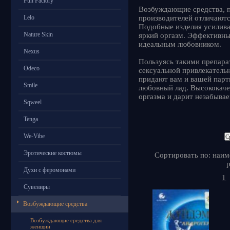
Fun Factory
Возбуждающие средства, п
Lelo
производителей отличают
Подобные изделия усилива
Nature Skin
яркий оргазм. Эффективн
идеальным любовником.
Nexus
Пользуясь такими препара
Odeco
сексуальной привлекательн
придают вам и вашей парт
Smile
любовный лад. Высококаче
оргазма и дарит незабыва
Sqweel
Tenga
We-Vibe
Эротические костюмы
Сортировать по: наим
р
Духи с феромонами
1
Сувениры
Возбуждающие средства
Возбуждающие средства для
женщин