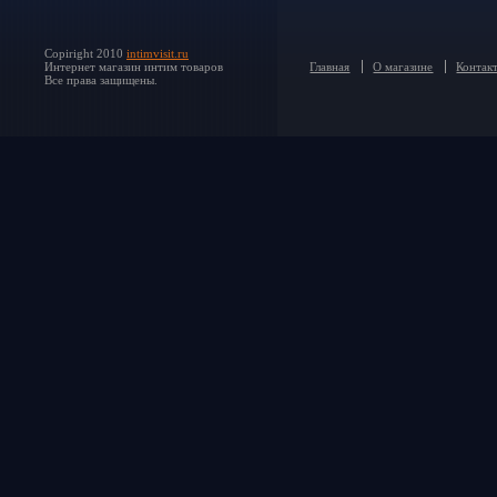
Copiright 2010
intimvisit.ru
Интернет магазин интим товаров
Главная
О магазине
Контак
Все права защищены.