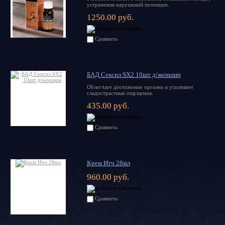
устранения нарушений потенции.
1250.00 руб.
Сравнить
БАД Сексил SX2 10шт д/женщин
Облегчает достижение оргазма и усиливает
сладострастные ощущения.
435.00 руб.
Сравнить
Крем Итч 28мл
960.00 руб.
Сравнить