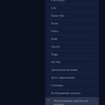
Fun Factory
Lelo
Nature Skin
Nexus
Odeco
Smile
Sqweel
Tenga
We-Vibe
Эротические костюмы
Духи с феромонами
Сувениры
Возбуждающие средства
Возбуждающие средства для
женщин