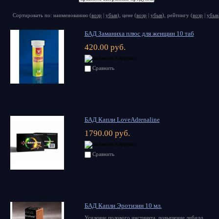
Сортировать по: наименованию (
возр
|
убыв
), цене (
возр
|
убыв
), рейтингу (
возр
|
убыв
БАД Заманиха плюс для женщин 10 таб
420.00 руб.
Сравнить
БАД Капли LoveAdrenaline
1790.00 руб.
Сравнить
БАД Капли Эротизин 10 мл.
Усиление полового инстинкта, повышение либидо,