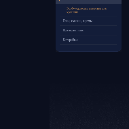
Возбуждающие средства для
мужчин
Гели, смазки, кремы
Презервативы
Батарейки