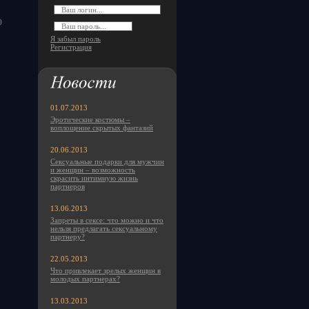
)
Я забыл пароль
Регистрация
01.07.2013
Эротические костюмы –
воплощение скрытых фантазий
20.06.2013
Сексуальные подарки для мужчин
и женщин – возможность
скрасить интимную жизнь
партнеров
13.06.2013
Запреты в сексе: что можно и что
нельзя предлагать сексуальному
партнеру?
22.05.2013
Что привлекает зрелых женщин в
молодых партнерах?
13.03.2013