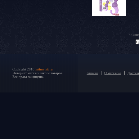
<< пр
Copiright 2010
intimvisit.ru
Интернет магазин интим товаров
Главная
О магазине
Доставк
Все права защищены.