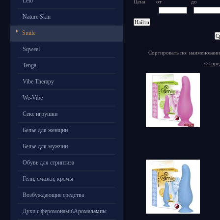
Lelo
Цена
от
до
Nature Skin
Smile
Sqweel
Сортировать по: наименовани
<< пр
Tenga
Vibe Therapy
We-Vibe
Секс игрушки
Белье для женщин
Белье для мужчин
Обувь для стриптиза
Гели, смазки, кремы
Возбуждающие средства
Духи с феромонами\Аромалампы