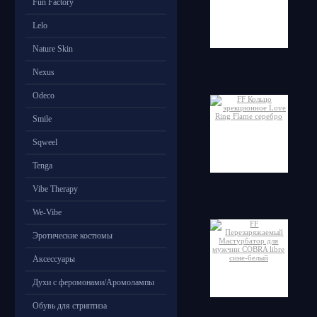
Fun Factory
Lelo
Nature Skin
Nexus
Odeco
Smile
Sqweel
Tenga
Vibe Therapy
We-Vibe
Эротические костюмы
Аксессуары
Духи с феромонами/Аромолампы
Обувь для стриптиза