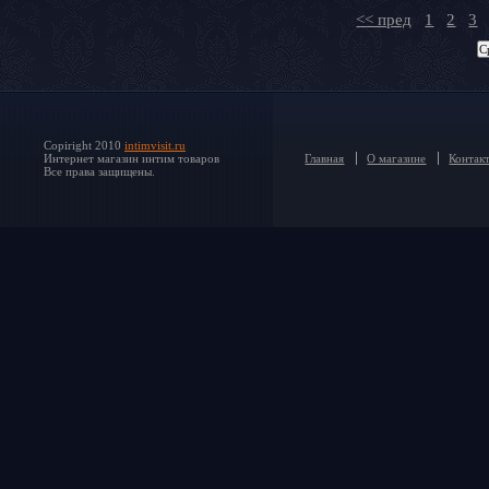
<< пред
1
2
3
Copiright 2010
intimvisit.ru
Интернет магазин интим товаров
Главная
О магазине
Контак
Все права защищены.