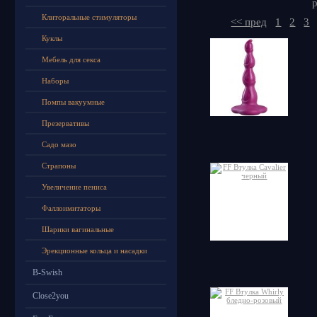
р
Клиторальные стимуляторы
<< пред
1
2
3
Куклы
Мебель для секса
Наборы
Помпы вакуумные
Презервативы
Садо мазо
Страпоны
Увеличение пениса
Фаллоимитаторы
Шарики вагинальные
Эрекционные кольца и насадки
B-Swish
Close2you