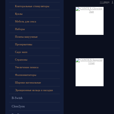
<< пред
1
Клиторальные стимуляторы
Куклы
Мебель для секса
Наборы
Помпы вакуумные
Презервативы
Садо мазо
Страпоны
Увеличение пениса
Фаллоимитаторы
Шарики вагинальные
Эрекционные кольца и насадки
B-Swish
Close2you