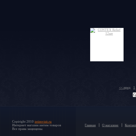
<< пред
1
Copiright 2010
intimvisit.ru
Интернет магазин интим товаров
Главная
О магазине
Контак
Все права защищены.