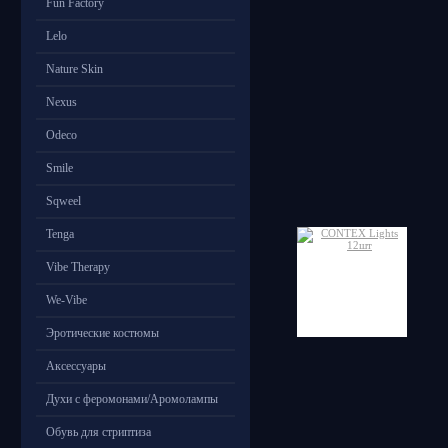
Fun Factory
Lelo
Nature Skin
Nexus
Odeco
Smile
Sqweel
Tenga
Vibe Therapy
We-Vibe
Эротические костюмы
Аксессуары
Духи с феромонами/Аромолампы
Обувь для стриптиза