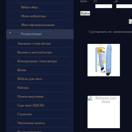
Цена
от
до
Вибро яйца
Мини вибраторы
Многофункциональные
Сортировать по: наименовани
Реалистичные
Анальные стимуляторы
Вагины и мастурбаторы
Клиторальные стимуляторы
Куклы
Мебель для секса
Наборы
Помпы вакуумные
Садо мазо (БДСМ)
Страпоны
Увеличение пениса
Фаллоимитаторы