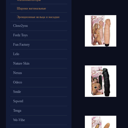
Шарики вагинальные
Эрекционные кольца и насадки
Close2you
Feelz Toys
Fun Factory
Lelo
Nature Skin
Nexus
Odeco
Smile
Sqweel
Tenga
We-Vibe