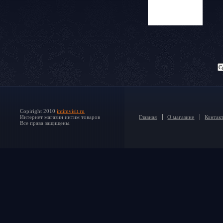
Copiright 2010
intimvisit.ru
Интернет магазин интим товаров
Главная
О магазине
Контак
Все права защищены.