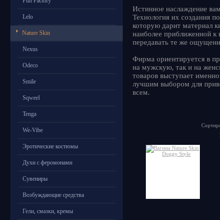
Fun Factory
Истинное наслаждение вам
Lelo
Технология их создания п
которую дарит материал к
Nature Skin
наиболее приближенной к 
передавать те же ощущени
Nexus
Фирма ориентируется в пр
Odeco
на мужскую, так и на жен
товаров выступает именно
Smile
лучшим выбором для приве
всем.
Sqweel
Tenga
Сортиро
We-Vibe
Эротические костюмы
Духи с феромонами
Сувениры
Возбуждающие средства
Гели, смазки, кремы