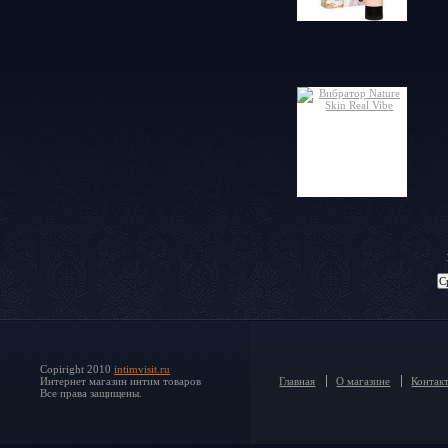
Copiright 2010
intimvisit.ru
Интернет магазин интим товаров
Главная
О магазине
Контак
Все права защищены.