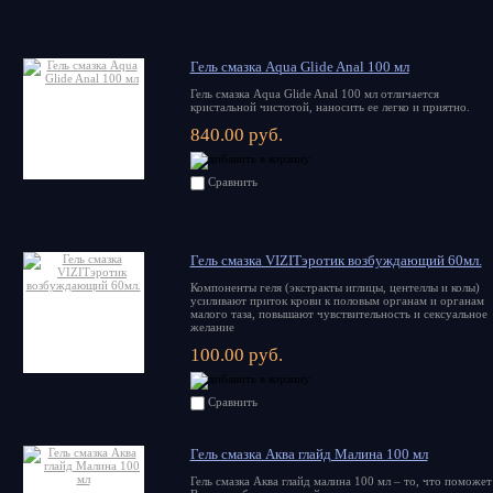
Гель смазка Aqua Glide Anal 100 мл
Гель смазка Aqua Glide Anal 100 мл отличается
кристальной чистотой, наносить ее легко и приятно.
840.00 руб.
Сравнить
Гель смазка VIZITэротик возбуждающий 60мл.
Компоненты геля (экстракты иглицы, центеллы и колы)
усиливают приток крови к половым органам и органам
малого таза, повышают чувствительность и сексуальное
желание
100.00 руб.
Сравнить
Гель смазка Аква глайд Малина 100 мл
Гель смазка Аква глайд малина 100 мл – то, что поможет