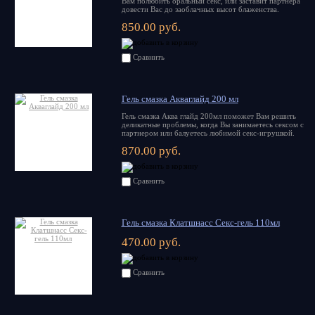
Вам полюбить оральный секс, или заставит партнера
довести Вас до заоблачных высот блаженства.
850.00 руб.
Сравнить
Гель смазка Акваглайд 200 мл
Гель смазка Аква глайд 200мл поможет Вам решить
деликатные проблемы, когда Вы занимаетесь сексом с
партнером или балуетесь любимой секс-игрушкой.
870.00 руб.
Сравнить
Гель смазка Клатшнасс Секс-гель 110мл
470.00 руб.
Сравнить