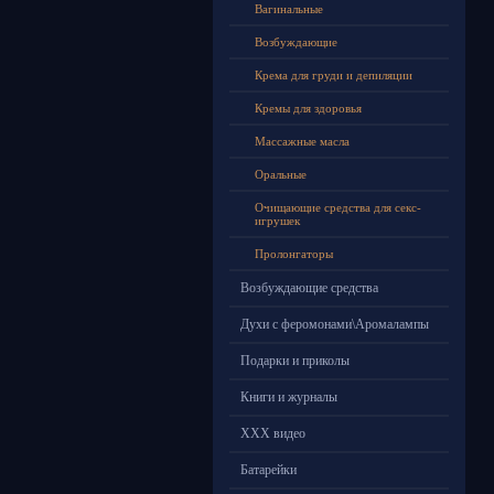
Вагинальные
Возбуждающие
Крема для груди и депиляции
Кремы для здоровья
Массажные масла
Оральные
Очищающие средства для секс-
игрушек
Пролонгаторы
Возбуждающие средства
Духи с феромонами\Аромалампы
Подарки и приколы
Книги и журналы
ХХХ видео
Батарейки