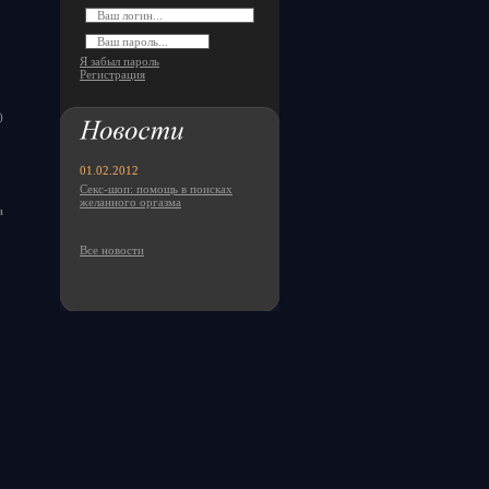
Я забыл пароль
Регистрация
)
01.02.2012
Секс-шоп: помощь в поисках
желанного оргазма
а
Все новости