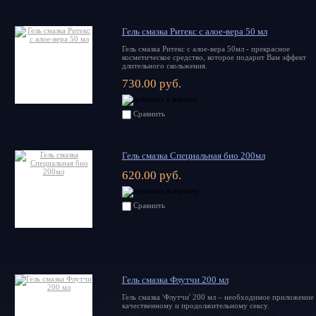
Гель смазка Ритекс с алое-вера 50 мл
Гель смазка Ритекс с алое-вера 50мл - прекрасное
косметическое средство, которое подарит Вам эффект
длительного скольжения.
730.00 руб.
Сравнить
Гель смазка Специальная био 200мл
620.00 руб.
Сравнить
Гель смазка Флутчи 200 мл
Гель смазка 'Флутчи' 200 мл – необходимое приложение 
качественному и продолжительному сексу.