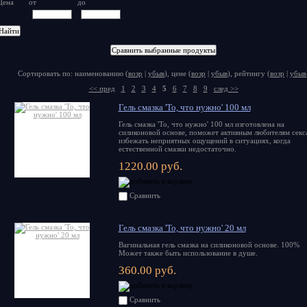
Цена
от
до
Сортировать по: наименованию (
возр
|
убыв
), цене (
возр
|
убыв
), рейтингу (
возр
|
убыв
<< пред
1
2
3
4
5
6
7
8
9
след >>
Гель смазка 'То, что нужно' 100 мл
Гель смазка 'То, что нужно' 100 мл изготовлена на
силиконовой основе, поможет активным любителям секс
избежать неприятных ощущений в ситуациях, когда
естественной смазки недостаточно.
1220.00 руб.
Сравнить
Гель смазка 'То, что нужно' 20 мл
Вагинальная гель смазка на силиконовой основе. 100%
Может также быть использование в душе.
360.00 руб.
Сравнить