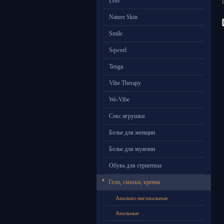
Lelo
Nature Skin
Smile
Sqweel
Tenga
Vibe Therapy
We-Vibe
Секс игрушки
Белье для женщин
Белье для мужчин
Обувь для стриптиза
Гели, смазки, кремы
Анально-вагинальные
Анальные