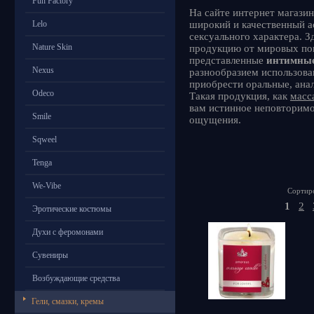
Fun Factory
На сайте интернет магази
Lelo
широкий и качественный а
сексуального характера. З
Nature Skin
продукцию от мировых по
представленные
интимные
Nexus
разнообразием использов
приобрести оральные, ана
Odeco
Такая продукция, как
масс
вам истинное неповторимо
Smile
ощущения.
Sqweel
Tenga
We-Vibe
Сортиро
1
2
Эротические костюмы
Духи с феромонами
Сувениры
Возбуждающие средства
Гели, смазки, кремы