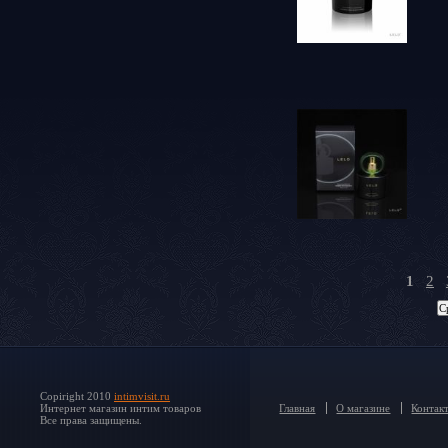
1
2
Copiright 2010
intimvisit.ru
Интернет магазин интим товаров
Главная
О магазине
Контак
Все права защищены.