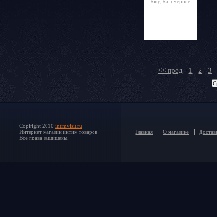
<< пред
1
2
3
Copiright 2010
intimvisit.ru
Интернет магазин интим товаров
Главная
О магазине
Доставк
Все права защищены.