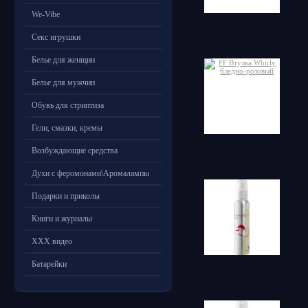
We-Vibe
Секс игрушки
Белье для женщин
Белье для мужчин
Обувь для стриптиза
Гели, смазки, кремы
Возбуждающие средства
Духи с феромонами\Аромалампы
Подарки и приколы
Книги и журналы
ХХХ видео
Батарейки