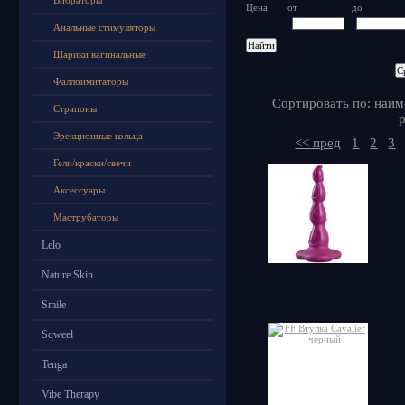
Вибраторы
Цена
от
до
Анальные стимуляторы
Шарики вагинальные
Фаллоимитаторы
Сортировать по: наим
Страпоны
р
Эрекционные кольца
<< пред
1
2
3
Гели/краски/свечи
Аксессуары
Маструбаторы
Lelo
Nature Skin
Smile
Sqweel
Tenga
Vibe Therapy