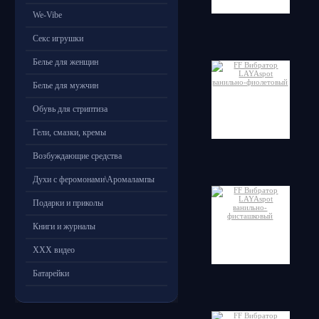
We-Vibe
Секс игрушки
Белье для женщин
Белье для мужчин
Обувь для стриптиза
Гели, смазки, кремы
Возбуждающие средства
Духи с феромонами\Аромалампы
Подарки и приколы
Книги и журналы
ХХХ видео
Батарейки