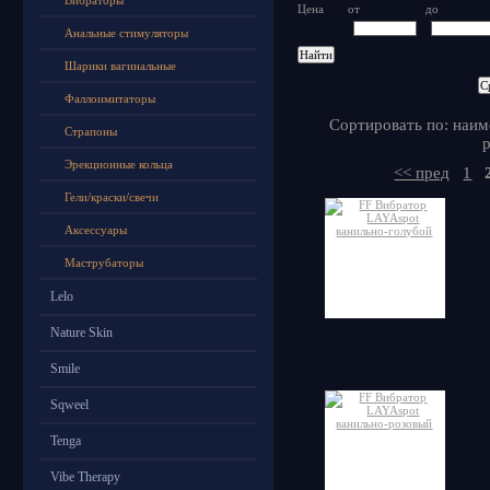
Вибраторы
Цена
от
до
Анальные стимуляторы
Шарики вагинальные
Фаллоимитаторы
Сортировать по: наим
Страпоны
р
Эрекционные кольца
<< пред
1
Гели/краски/свечи
Аксессуары
Маструбаторы
Lelo
Nature Skin
Smile
Sqweel
Tenga
Vibe Therapy