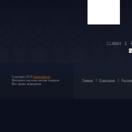
<< пред
1
Copiright 2010
intimvisit.ru
Интернет магазин интим товаров
Главная
О магазине
Доставк
Все права защищены.