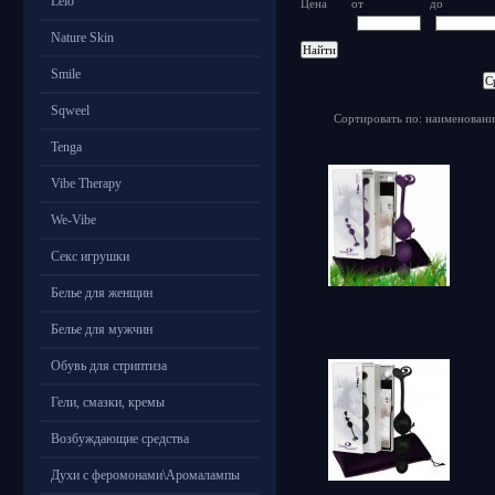
Lelo
Цена
от
до
Nature Skin
Smile
Sqweel
Сортировать по: наименовани
Tenga
Vibe Therapy
We-Vibe
Секс игрушки
Белье для женщин
Белье для мужчин
Обувь для стриптиза
Гели, смазки, кремы
Возбуждающие средства
Духи с феромонами\Аромалампы