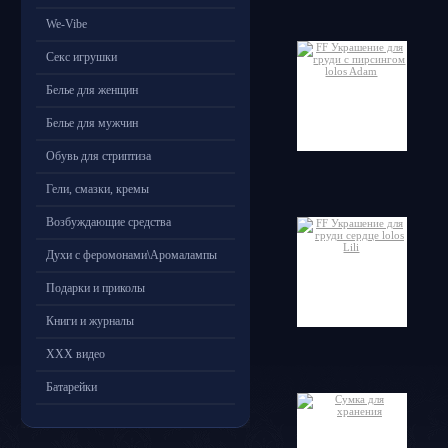
We-Vibe
Секс игрушки
Белье для женщин
Белье для мужчин
Обувь для стриптиза
Гели, смазки, кремы
Возбуждающие средства
Духи с феромонами\Аромалампы
Подарки и приколы
Книги и журналы
ХХХ видео
Батарейки