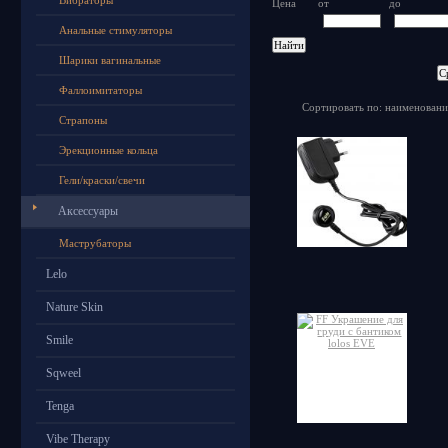
Вибраторы
Цена
от
до
Анальные стимуляторы
Шарики вагинальные
Фаллоимитаторы
Сортировать по: наименовани
Страпоны
Эрекционные кольца
Гели/краски/свечи
Аксессуары
Маструбаторы
Lelo
Nature Skin
Smile
Sqweel
Tenga
Vibe Therapy