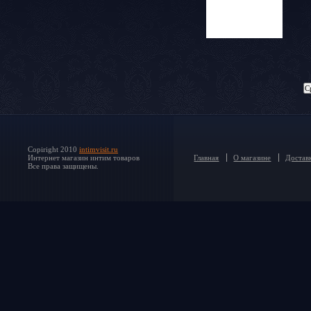
Copiright 2010
intimvisit.ru
Интернет магазин интим товаров
Главная
О магазине
Доставк
Все права защищены.