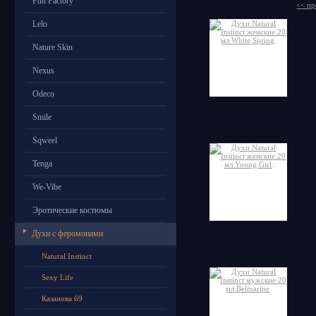
Fun Factory
<< пр
Lelo
Nature Skin
Nexus
Odeco
Smile
Sqweel
Tenga
We-Vibe
Эротические костюмы
Духи с феромонами
Natural Instinct
Sexy Life
Казанова 69