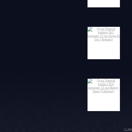
<< пр