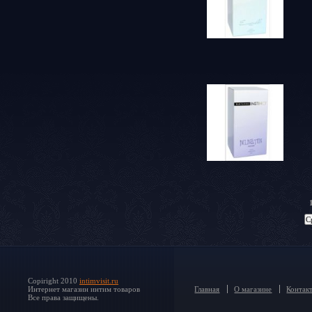
Copiright 2010
intimvisit.ru
Интернет магазин интим товаров
Главная
О магазине
Контак
Все права защищены.