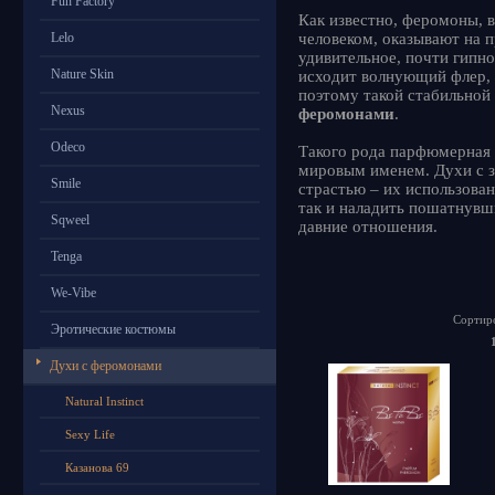
Fun Factory
Как известно, феромоны, 
Lelo
человеком, оказывают на 
удивительное, почти гипн
Nature Skin
исходит волнующий флер, 
поэтому такой стабильной
Nexus
феромонами
.
Odeco
Такого рода парфюмерная
мировым именем. Духи с з
Smile
страстью – их использован
так и наладить пошатнувш
Sqweel
давние отношения.
Tenga
We-Vibe
Сортиро
Эротические костюмы
Духи с феромонами
Natural Instinct
Sexy Life
Казанова 69