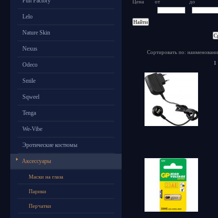
Fun Factory
Цена
от
до
Lelo
Nature Skin
Nexus
Сортировать по: наименовани
1
Odeco
Smile
Sqweel
Tenga
We-Vibe
Эротические костюмы
Аксессуары
Маски на глаза
Парики
Перчатки