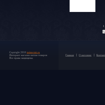
1
Copiright 2010
intimvisit.ru
Интернет магазин интим товаров
Главная
О магазине
Контак
Все права защищены.