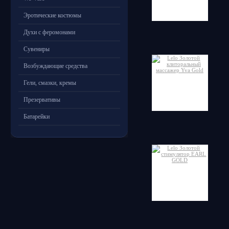
Эротические костюмы
Духи с феромонами
Сувениры
Возбуждающие средства
Гели, смазки, кремы
Презервативы
Батарейки