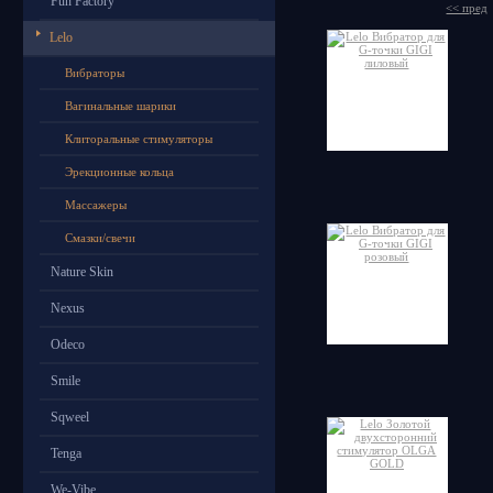
Fun Factory
<< пред
Lelo
Вибраторы
Вагинальные шарики
Клиторальные стимуляторы
Эрекционные кольца
Массажеры
Смазки/свечи
Nature Skin
Nexus
Odeco
Smile
Sqweel
Tenga
We-Vibe