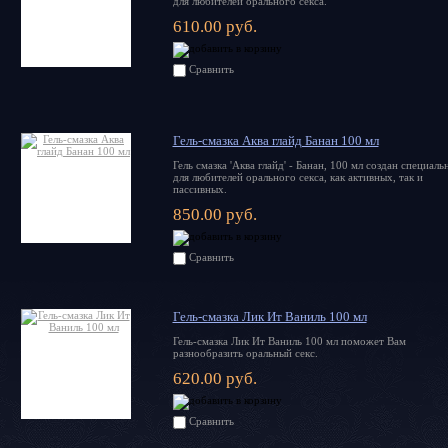
для любителей орального секса.
610.00 руб.
Сравнить
Гель-смазка Аква глайд Банан 100 мл
Гель смазка 'Аква глайд' - Банан, 100 мл создан специаль
для любителей орального секса, как активных, так и
пассивных.
850.00 руб.
Сравнить
Гель-смазка Лик Ит Ваниль 100 мл
Гель-смазка Лик Ит Ваниль 100 мл поможет Вам
разнообразить оральный секс.
620.00 руб.
Сравнить