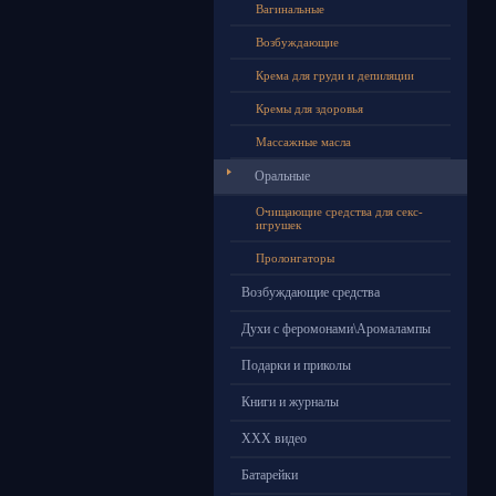
Вагинальные
Возбуждающие
Крема для груди и депиляции
Кремы для здоровья
Массажные масла
Оральные
Очищающие средства для секс-
игрушек
Пролонгаторы
Возбуждающие средства
Духи с феромонами\Аромалампы
Подарки и приколы
Книги и журналы
ХХХ видео
Батарейки