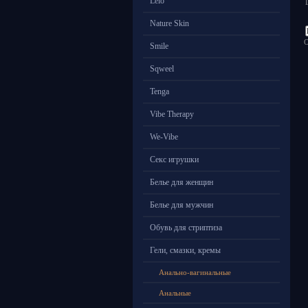
Lelo
Nature Skin
О
Smile
Sqweel
Tenga
Vibe Therapy
We-Vibe
Секс игрушки
Белье для женщин
Белье для мужчин
Обувь для стриптиза
Гели, смазки, кремы
Анально-вагинальные
Анальные