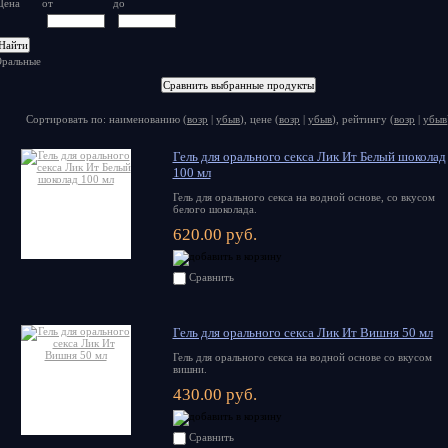
Цена
от
до
ральные
Сортировать по: наименованию (
возр
|
убыв
), цене (
возр
|
убыв
), рейтингу (
возр
|
убыв
Гель для орального секса Лик Ит Белый шоколад
100 мл
Гель для орального секса на водной основе, со вкусом
белого шоколада.
620.00 руб.
Сравнить
Гель для орального секса Лик Ит Вишня 50 мл
Гель для орального секса на водной основе со вкусом
вишни.
430.00 руб.
Сравнить