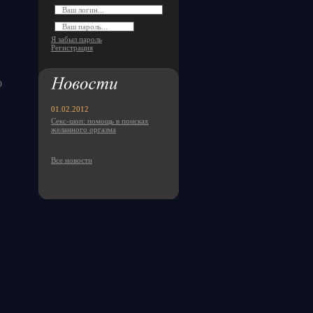
Я забыл пароль
Регистрация
)
01.02.2012
Секс-шоп: помощь в поисках
желанного оргазма
Все новости