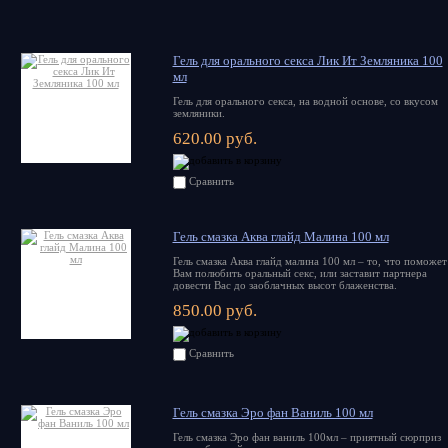
Гель для орального секса Лик Ит Земляника 100
мл
Гель для орального секса, на водной основе, со вкусом
земляники.
620.00 руб.
Сравнить
Гель смазка Аква глайд Малина 100 мл
Гель смазка Аква глайд малина 100 мл – то, что поможет
Вам полюбить оральный секс, или заставит партнера
довести Вас до заоблачных высот блаженства.
850.00 руб.
Сравнить
Гель смазка Эро фан Ваниль 100 мл
Гель смазка Эро фан ваниль 100мл – приятный сюрприз