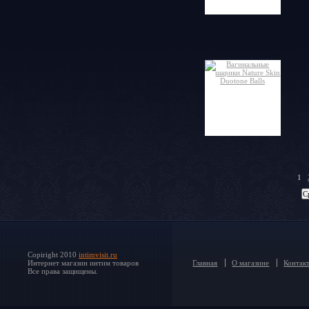
1
Copiright 2010
intimvisit.ru
Интернет магазин интим товаров
Главная
О магазине
Контак
Все права защищены.