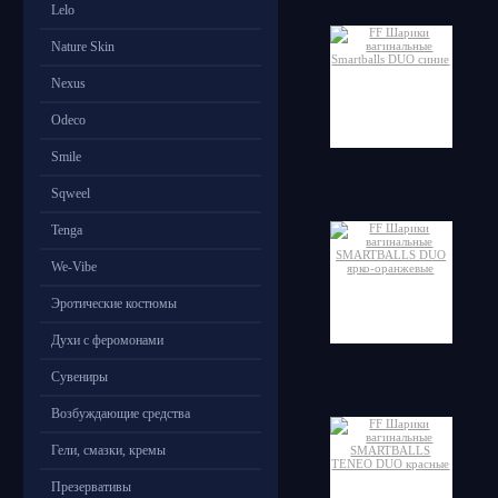
Lelo
Nature Skin
Nexus
Odeco
Smile
Sqweel
Tenga
We-Vibe
Эротические костюмы
Духи с феромонами
Сувениры
Возбуждающие средства
Гели, смазки, кремы
Презервативы