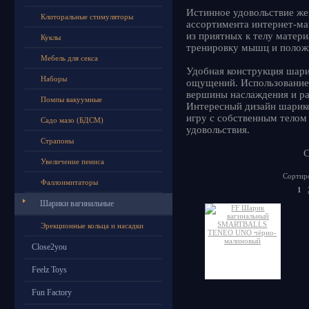
Истинное удовольствие ж
Клиторальные стимуляторы
ассортимента интернет-ма
из приятных к телу матер
Куклы
тренировку мышц и положи
Мебель для секса
Удобная конструкция шари
Наборы
ощущений. Использование 
вершины наслаждения и ра
Помпы вакуумные
Интересный дизайн шарико
игру с собственным телом 
Садо мазо (БДСМ)
удовольствия.
Страпоны
С
Увеличение пениса
Сортиро
Фаллоимитаторы
1
Шарики вагинальные
Эрекционные кольца и насадки
Close2you
Feelz Toys
Fun Factory