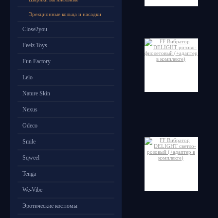
Эрекционные кольца и насадки
Close2you
Feelz Toys
Fun Factory
Lelo
Nature Skin
Nexus
Odeco
Smile
Sqweel
Tenga
We-Vibe
Эротические костюмы