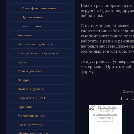
Внести разнообразие в св
Многофункциональные
игрушки. Однако лидирую
вибраторы.
Оригинальные
С их помощью, занимаясь 
Реалистичные
удовольствие себе наедин
Анальные
умопомрачительного орга
работать в разных режима
Вагины и мастурбаторы
направленностью движения
эрогенных зон клитора,
то
Клиторальные стимуляторы
Эти устройства универсал
Куклы
материалов. При этом виб
Мебель для секса
форму.
Наборы
Помпы вакуумные
Сортиро
1
2
Садо мазо (БДСМ)
Страпоны
Увеличение пениса
Фаллоимитаторы
Шарики вагинальные