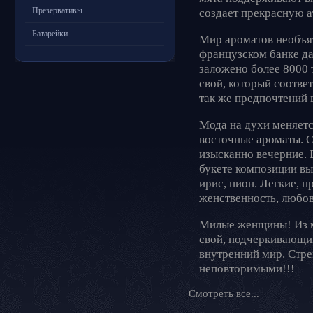
Презервативы
создает прекрасную а
Батарейки
Мир ароматов необъят
французском банке д
заложено более 8000 
свой, который соответ
так же предпочтений 
Мода на духи меняетс
восточные ароматы. 
изысканно вечерние. 
букете композиции вы
ирис, пион. Легкие, 
женственность, люб
Милые женщины! Из м
свой, подчеркивающи
внутренний мир. Стре
неповторимыми!!!
Смотреть все...