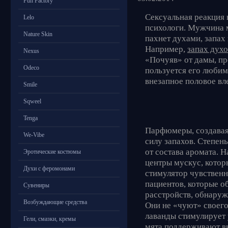
Fun Factory
Сексуальная реакция 
Lelo
психологи. Мужчина 
Nature Skin
пахнет духами, запах
Например,
запах духо
Nexus
«Почуяв» от дамы, пр
Odeco
пользуется его любим
внезапное половое вл
Smile
Sqweel
Tenga
Парфюмеры, создавая
We-Vibe
силу запахов. Степен
от состава аромата. 
Эротические костюмы
центры мускус, котор
Духи с феромонами
стимулятор чувственн
пациентов, которые 
Сувениры
расстройств, обнаруж
Возбуждающие средства
Они не «чуют» своего
лаванды стимулирует
Гели, смазки, кремы
мята поддерживают вн