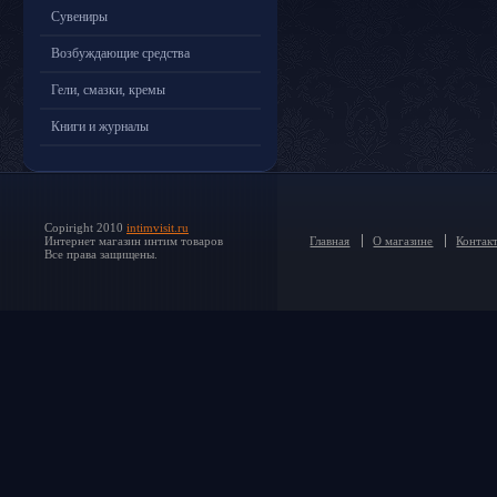
Сувениры
Возбуждающие средства
Гели, смазки, кремы
Книги и журналы
Copiright 2010
intimvisit.ru
Интернет магазин интим товаров
Главная
О магазине
Контак
Все права защищены.