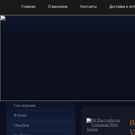
Главная
О магазине
Контакты
Доставка и оп
Секс игрушки
B-Swish
В
Close2you
V