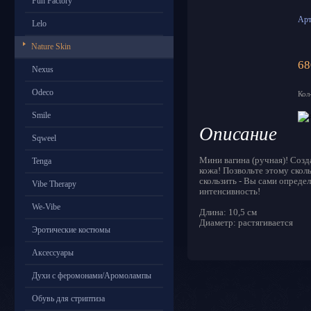
Fun Factory
Арт
Lelo
Nature Skin
68
Nexus
Odeco
Кол
Smile
Описание
Sqweel
Мини вагина (ручная)! Созд
Tenga
кожа! Позвольте этому скол
скользить - Вы сами опреде
Vibe Therapy
интенсивность!
We-Vibe
Длина: 10,5 см
Диаметр: растягивается
Эротические костюмы
Аксессуары
Духи с феромонами/Аромолампы
Обувь для стриптиза