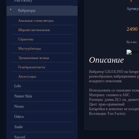
Fun Factory
Артикул
Вибраторы
Анальные стимуляторы
2490 
Шарики вагинальные
Страпоны
Кол-во:
Мастурбаторы
Описание
Эрекционные кольца
Гели/краски/свечи
Вибратор GIGOLINO на батарей
разнообразных вибрационных ре
Аксессуары
младшего поколения.
Lelo
Использовать со смазками толь
Материал: силикон и АБС.
Nature Skin
Размеры: длина 20,5 см, диамет
Цвет: ярко-оранжевый
Nexus
Батарейки в комплект не вход
Коллекция: Fun Factory.
Odeco
Smile
Sqweel