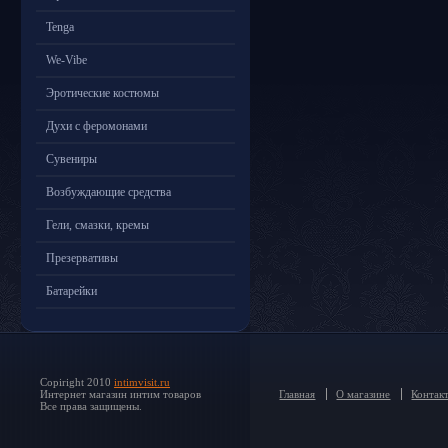
Tenga
We-Vibe
Эротические костюмы
Духи с феромонами
Сувениры
Возбуждающие средства
Гели, смазки, кремы
Презервативы
Батарейки
Copiright 2010
intimvisit.ru
Интернет магазин интим товаров
Главная
О магазине
Контак
Все права защищены.