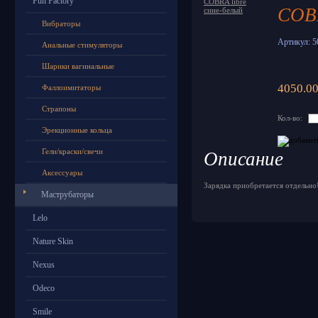
Fun Factory
COBR
Вибраторы
Артикул: 5
Анальные стимуляторы
Шарики вагинальные
4050.00
Фаллоимитаторы
Страпоны
Кол-во:
Эрекционные кольца
Гели/краски/свечи
Описание
Аксессуары
Зарядка приобретается отдельно
Маструбаторы
Lelo
Nature Skin
Nexus
Odeco
Smile