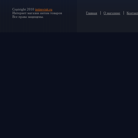
Copiright 2010
intimvisit.ru
Интернет магазин интим товаров
Главная
О магазине
Контак
Все права защищены.