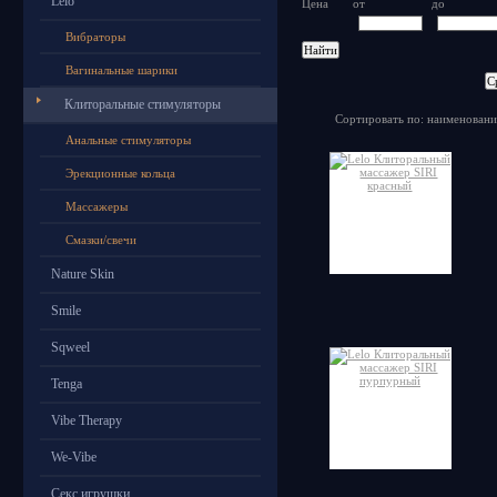
Lelo
Цена
от
до
Вибраторы
Вагинальные шарики
Клиторальные стимуляторы
Сортировать по: наименовани
Анальные стимуляторы
Эрекционные кольца
Массажеры
Смазки/свечи
Nature Skin
Smile
Sqweel
Tenga
Vibe Therapy
We-Vibe
Секс игрушки