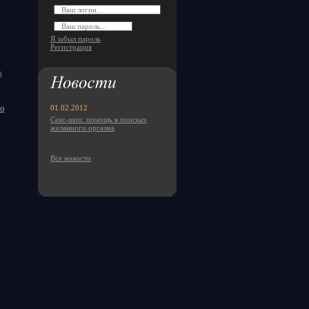
Я забыл пароль
Регистрация
)
o
01.02.2012
Секс-шоп: помощь в поисках
желанного оргазма
Все новости