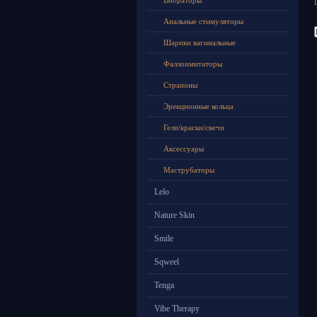
Вибраторы
Анальные стимуляторы
Шарики вагинальные
Фаллоимитаторы
Страпоны
Эрекционные кольца
Гели/краски/свечи
Аксессуары
Маструбаторы
Lelo
Nature Skin
Smile
Sqweel
Tenga
Vibe Therapy