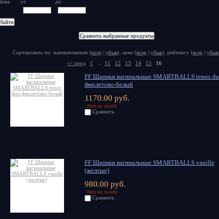
Цена
от
до
Сортировать по: наименованию (
возр
|
убыв
), цене (
возр
|
убыв
), рейтингу (
возр
|
убыв
<< пред
1
...
11
12
13
14
15
16
FF Шарики вагинальные SMARTBALLS teneo du
фиолетово-белый
1170.00 руб.
Нет на складе
Сравнить
FF Шарики вагинальные SMARTBALLS vanille
(желтые)
980.00 руб.
Нет на складе
Сравнить