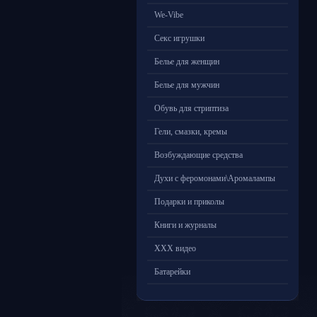
We-Vibe
Секс игрушки
Белье для женщин
Белье для мужчин
Обувь для стриптиза
Гели, смазки, кремы
Возбуждающие средства
Духи с феромонами\Аромалампы
Подарки и приколы
Книги и журналы
ХХХ видео
Батарейки