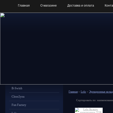
Главная
О магазине
Доставка и оплата
Конт
B-Swish
Главная
»
Lelo
»
Эрекционные кольц
Close2you
Сортировать по: наименовани
Fun Factory