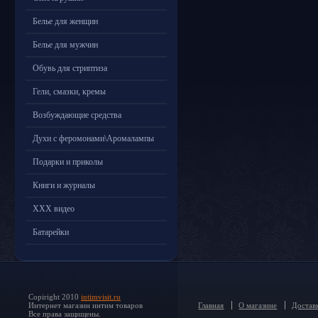
Белье для женщин
Белье для мужчин
Обувь для стриптиза
Гели, смазки, кремы
Возбуждающие средства
Духи с феромонами\Аромалампы
Подарки и приколы
Книги и журналы
ХХХ видео
Батарейки
Copiright 2010
intimvisit.ru
Интернет магазин интим товаров
Главная
О магазине
Доставк
Все права защищены.