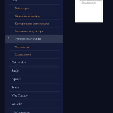
Lelo
Вибраторы
Вагинальные шарики
Клиторальные стимуляторы
Анальные стимуляторы
Эрекционные кольца
Массажеры
Смазки/свечи
Nature Skin
Smile
Sqweel
Tenga
Vibe Therapy
We-Vibe
Секс игрушки