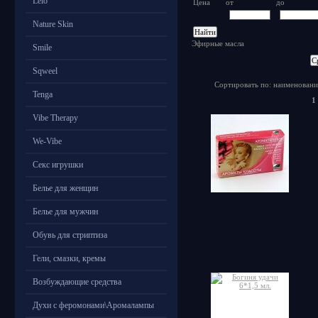
Lelo
Цена
от
до
Nature Skin
Эфирные масла
Smile
Sqweel
Сортировать по: наименовани
Tenga
1
Vibe Therapy
We-Vibe
Секс игрушки
Белье для женщин
Белье для мужчин
Обувь для стриптиза
Гели, смазки, кремы
Возбуждающие средства
Духи с феромонами\Аромалампы