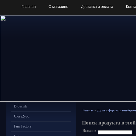
Главная
О магазине
Доставка и оплата
Конт
B-Swish
Главная
»
Духи с феромонами\Аро
Close2you
Поиск продукта в этой
Fun Factory
Название