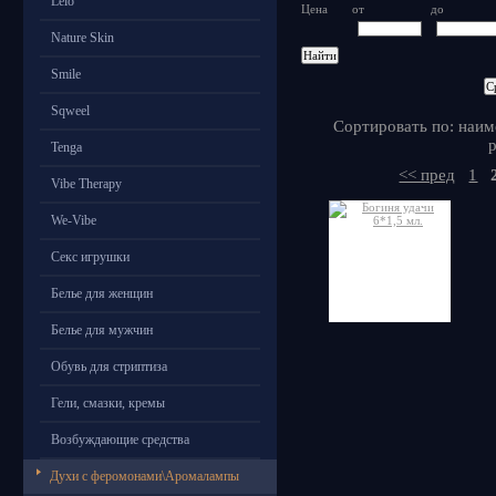
Lelo
Цена
от
до
Nature Skin
Smile
Sqweel
Сортировать по: наим
р
Tenga
<< пред
1
Vibe Therapy
We-Vibe
Секс игрушки
Белье для женщин
Белье для мужчин
Обувь для стриптиза
Гели, смазки, кремы
Возбуждающие средства
Духи с феромонами\Аромалампы