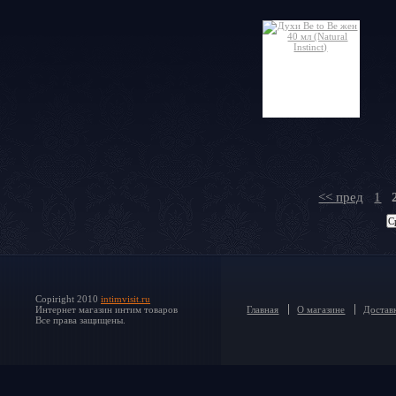
<< пред
1
Copiright 2010
intimvisit.ru
Интернет магазин интим товаров
Главная
О магазине
Доставк
Все права защищены.