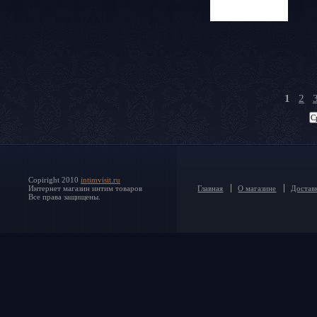
1
2
Copiright 2010
intimvisit.ru
Интернет магазин интим товаров
Главная
О магазине
Доставк
Все права защищены.