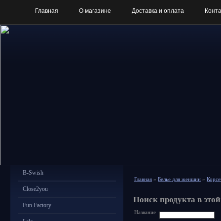
Главная
О магазине
Доставка и оплата
Конт
B-Swish
Главная
»
Белье для женщин
»
Корсе
Close2you
Поиск продукта в этой
Fun Factory
Название