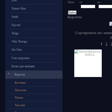
Lelo
Цена
от
до
Nature Skin
Корсеты
Smile
Sqweel
Сортировать по: наим
Tenga
р
Vibe Therapy
1
2
We-Vibe
Секс игрушки
Белье для женщин
Корсеты
Костюмы
Перчатки
Платья
Трусики