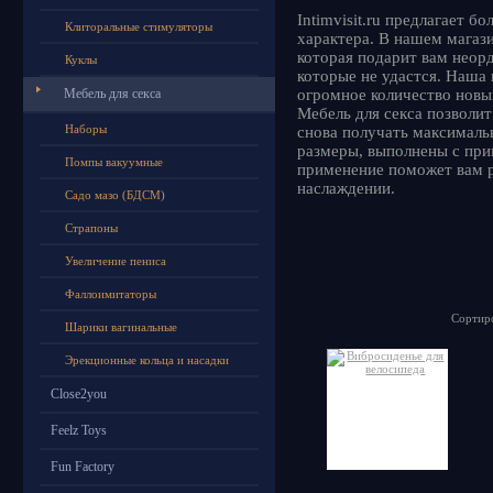
Intimvisit.ru предлагает 
Клиторальные стимуляторы
характера. В нашем мага
которая подарит вам неор
Куклы
которые не удастся. Наша
Мебель для секса
огромное количество новы
Мебель для секса позволит
Наборы
снова получать максималь
размеры, выполнены с при
Помпы вакуумные
применение поможет вам р
наслаждении.
Садо мазо (БДСМ)
Страпоны
Увеличение пениса
Фаллоимитаторы
Сортиро
Шарики вагинальные
Эрекционные кольца и насадки
Close2you
Feelz Toys
Fun Factory