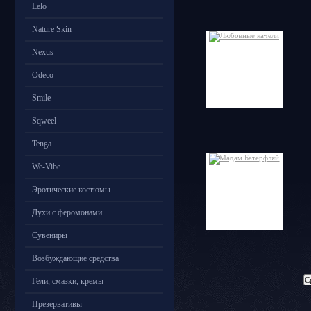
Lelo
Nature Skin
Nexus
Odeco
Smile
Sqweel
Tenga
We-Vibe
Эротические костюмы
Духи с феромонами
Сувениры
Возбуждающие средства
Гели, смазки, кремы
Презервативы