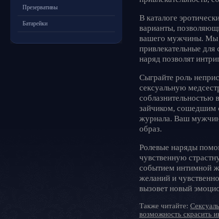
Презервативы
В каталоге эротическ
Батарейки
варианты, позволяющ
вашего мужчины. Мы 
привлекательные для 
наряд позволят интр
Сыграйте роль неприс
сексуальную медсестр
соблазнительностью 
зайчиком, сошедшим 
журнала. Ваш мужчин
образ.
Ролевые наряды помог
чувственную страстну
событием интимной ж
желаний и чувственно
вызовет новый эмоцио
Также читайте:
Сексуал
возможность скрасить и