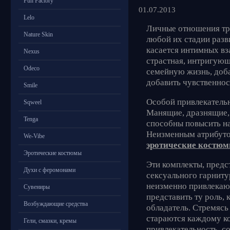
Fun Factory
01.07.2013
Lelo
Личные отношения тр
Nature Skin
любой их стадии разв
касается интимных в
Nexus
страстная, интригующ
Odeco
семейную жизнь, доб
добавить чувственнос
Smile
Особой привлекатель
Sqweel
Манящие, дразнящие, 
Tenga
способны повысить на
Неизменным атрибуто
We-Vibe
эротические костю
Эротические костюмы
Эти комплекты, предс
Духи с феромонами
сексуального гарниту
неизменно привлекают
Сувениры
представить ту роль,
Возбуждающие средства
обладатель. Стремясь
стараются каждому к
Гели, смазки, кремы
привлекательность, с